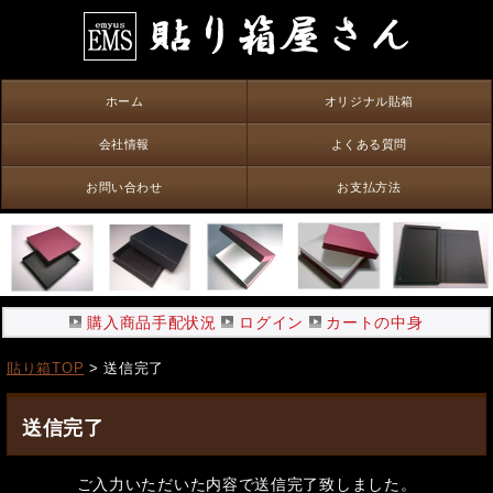
ホーム
オリジナル貼箱
会社情報
よくある質問
お問い合わせ
お支払方法
購入商品手配状況
ログイン
カートの中身
貼り箱TOP
> 送信完了
送信完了
ご入力いただいた内容で送信完了致しました。