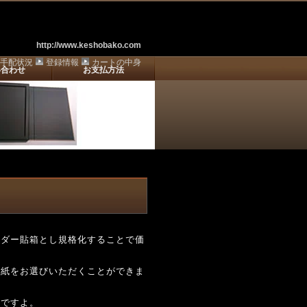
http://www.keshobako.com
手配状況
登録情報
カートの中身
い合わせ
お支払方法
ーダー貼箱とし規格化することで価
風紙をお選びいただくことができま
得ですよ。