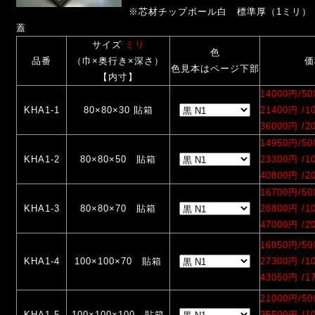
※芯材チップボール白 標準厚（1ミリ）
蓋
サイズ
ミリ
色
品番
（巾×奥行き×深さ）
価
色見本はページ下部
【内寸】
14000円/5
KHA1-1
80×80×30 貼箱
21400円 /
36000円 /
14950円/5
KHA1-2
80×80×50 貼箱
23300円 /
40800円 /
16700円/5
KHA1-3
80×80×70 貼箱
26800円 /
47000円 /
16950円/5
KHA1-4
100×100×70 貼箱
27300円 /
43050円 /
21000円/5
KHA1-5
100×100×100 貼箱
35500円 /