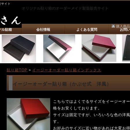
売サイト
オリジナル貼り箱のオーダーメイド製造販売サイト
購入商品
ナル貼箱
会社情報
よくある質問
お問
貼り箱TOP
イージーオーダー貼り箱インデックス
>
イージーオーダー貼り箱（かぶせ式 洋風）
こちらではよくでるサイズをイージーオ
格をお安くしております。
サイズは固定ですが、いろいろな色の洋
す。
お好みのサイズに近い物があれば大変お