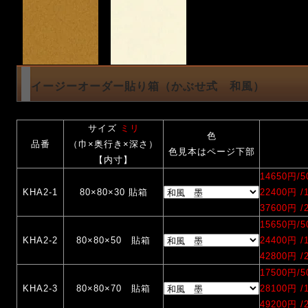
イージーオーダー貼り箱（かぶせ式 和風）
サイズ
ミリ
色
品番
（巾×奥行き×深さ）
色見本はページ下部
【内寸】
14650円/
KHA2-1
80×80×30 貼箱
22400円 
37600円 
15650円/
KHA2-2
80×80×50 貼箱
24400円 
42800円 
17500円/
KHA2-3
80×80×70 貼箱
28100円 
49200円 