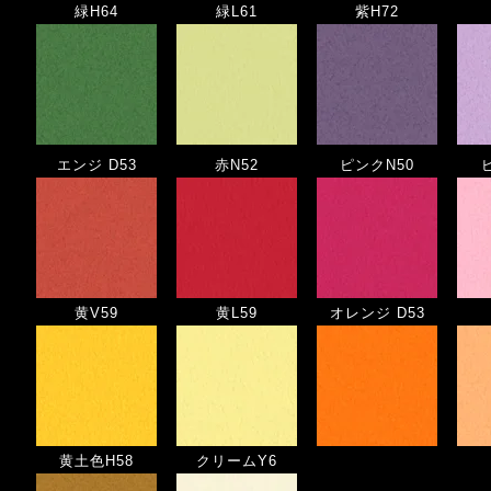
緑H64
緑L61
紫H72
エンジ D53
赤N52
ピンクN50
黄V59
黄L59
オレンジ D53
黄土色H58
クリームY6