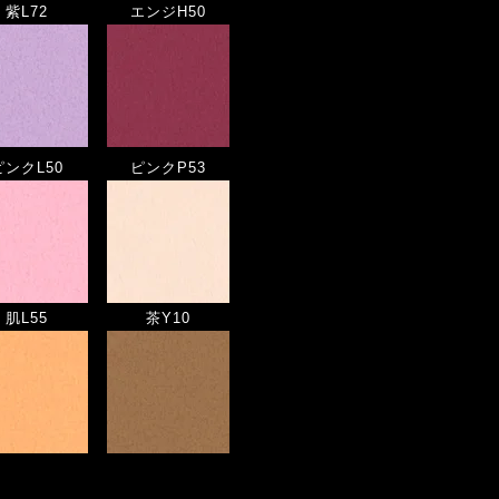
紫L72
エンジH50
ピンクL50
ピンクP53
肌L55
茶Y10